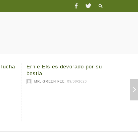
 lucha
Ernie Els es devorado por su
Los esp
bestia
cabeza 
Bedmins
,
MR. GREEN FEE
09/08/2026
MR. G