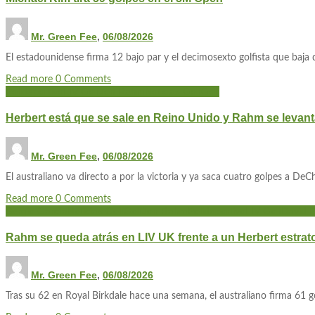
Mr. Green Fee
,
06/08/2026
El estadounidense firma 12 bajo par y el decimosexto golfista que baja d
Read more
0 Comments
Polideportivo
LIV Golf
Jon Rahm
Noticias Golf
Golf
Herbert está que se sale en Reino Unido y Rahm se levan
Mr. Green Fee
,
06/08/2026
El australiano va directo a por la victoria y ya saca cuatro golpes a De
Read more
0 Comments
Sergio García
Noticias Golf
Golf
Jon Rahm
Polideportivo
LIV Golf
David P
Rahm se queda atrás en LIV UK frente a un Herbert estrat
Mr. Green Fee
,
06/08/2026
Tras su 62 en Royal Birkdale hace una semana, el australiano firma 61 go