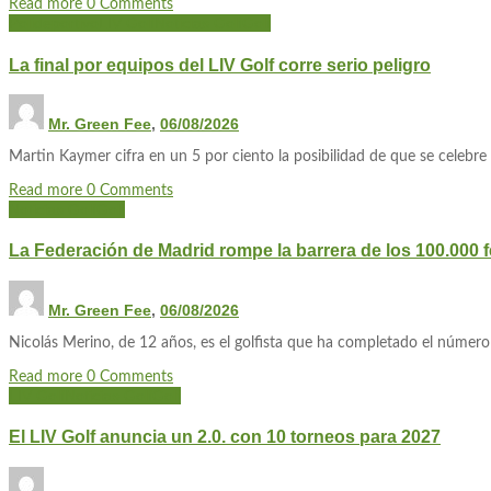
Read more
0 Comments
Polideportivo
LIV Golf
Noticias Golf
Golf
La final por equipos del LIV Golf corre serio peligro
Mr. Green Fee
,
06/08/2026
Martin Kaymer cifra en un 5 por ciento la posibilidad de que se celebre 
Read more
0 Comments
Noticias Golf
Golf
La Federación de Madrid rompe la barrera de los 100.000 
Mr. Green Fee
,
06/08/2026
Nicolás Merino, de 12 años, es el golfista que ha completado el número
Read more
0 Comments
LIV Golf
Noticias Golf
Golf
El LIV Golf anuncia un 2.0. con 10 torneos para 2027