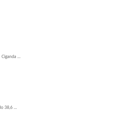
a Ciganda …
ado 38,6 …