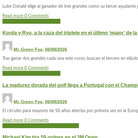
Luke Donald elige al ganador de tres grandes como su tercer ayudante p
Read more
0 Comments
Golf
Polideportivo
Noticias Golf
Korda y Ryu, a la caza del triplete en el último ‘major’ de 
Mr. Green Fee
,
06/08/2026
Tras ganar dos grandes cada una este curso, buscan el tercero en el&n
Read more
0 Comments
Polideportivo
Noticias Golf
Golf
La madurez dorada del golf llega a Portugal con el Champ
Mr. Green Fee
,
06/08/2026
El circuito para mayores de 50 años aterriza por primera vez en la Euro
Read more
0 Comments
Polideportivo
PGA Tour
Noticias Golf
Golf
Michael Kim tira 59 golpes en el 3M Open