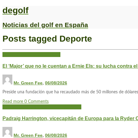
degolf
Noticias del golf en España
Posts tagged
Deporte
Polideportivo
Noticias Golf
Golf
El ‘Major’ que no le cuentan a Ernie Els: su lucha contra e
Mr. Green Fee
,
06/08/2026
Preside una fundación que ha recaudado más de 50 millones de dólares 
Read more
0 Comments
Noticias Golf
Golf
Polideportivo
Ryder Cup
Padraig Harrington, vicecapitán de Europa para la Ryder
Mr. Green Fee
,
06/08/2026