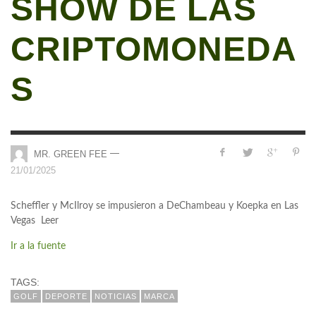
SHOW DE LAS
CRIPTOMONEDA
S
—
MR. GREEN FEE
21/01/2025
Scheffler y McIlroy se impusieron a DeChambeau y Koepka en Las
Vegas Leer
Ir a la fuente
TAGS:
GOLF
DEPORTE
NOTICIAS
MARCA