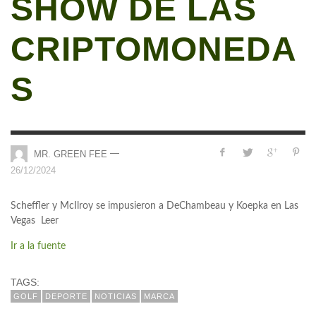
SHOW DE LAS
CRIPTOMONEDA
S
—
MR. GREEN FEE
26/12/2024
Scheffler y McIlroy se impusieron a DeChambeau y Koepka en Las
Vegas Leer
Ir a la fuente
TAGS:
GOLF
DEPORTE
NOTICIAS
MARCA