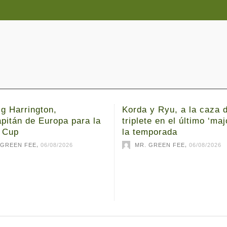
g Harrington,
Korda y Ryu, a la caza d
pitán de Europa para la
triplete en el último ‘maj
 Cup
la temporada
,
,
 GREEN FEE
06/08/2026
MR. GREEN FEE
06/08/2026