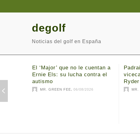
degolf
Noticias del golf en España
El ‘Major’ que no le cuentan a
Padrai
Ernie Els: su lucha contra el
viceca
autismo
Ryder
,
MR. GREEN FEE
06/08/2026
MR.