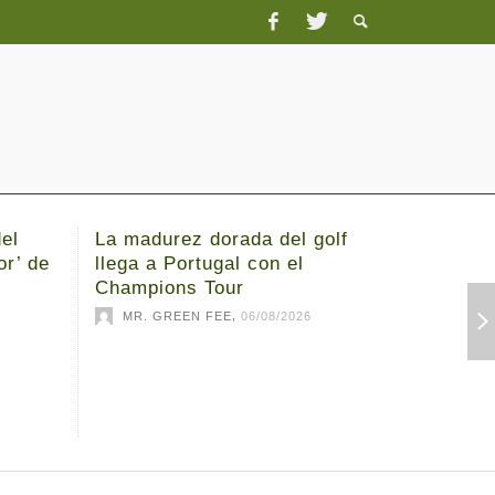
el
La madurez dorada del golf
Michael 
or’ de
llega a Portugal con el
el 3M O
Champions Tour
MR. G
,
MR. GREEN FEE
06/08/2026