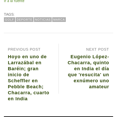
Ir a la fuente
TAGS:
GOLF
DEPORTE
NOTICIAS
MARCA
PREVIOUS POST
NEXT POST
Hoyo en uno de
Eugenio López-
Larrazábal en
Chacarra, quinto
Baréin; gran
en India el día
inicio de
que 'resucita' un
Scheffler en
exnúmero uno
Pebble Beach;
amateur
Chacarra, cuarto
en India