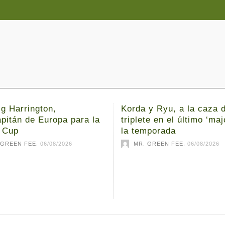
g Harrington,
Korda y Ryu, a la caza d
pitán de Europa para la
triplete en el último ‘maj
 Cup
la temporada
,
,
 GREEN FEE
06/08/2026
MR. GREEN FEE
06/08/2026