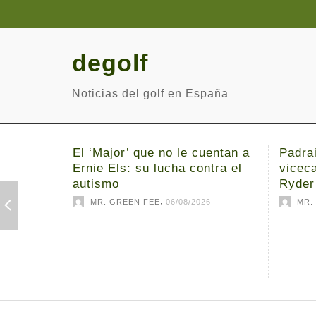
degolf
Noticias del golf en España
El ‘Major’ que no le cuentan a
Padrai
Ernie Els: su lucha contra el
viceca
autismo
Ryder
,
MR. GREEN FEE
06/08/2026
MR.