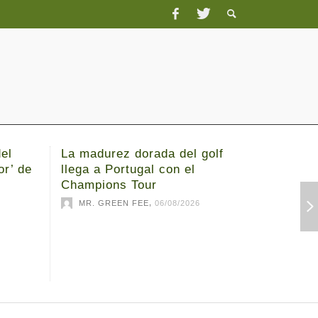
el
La madurez dorada del golf
Michael 
or’ de
llega a Portugal con el
el 3M O
Champions Tour
MR. G
,
MR. GREEN FEE
06/08/2026