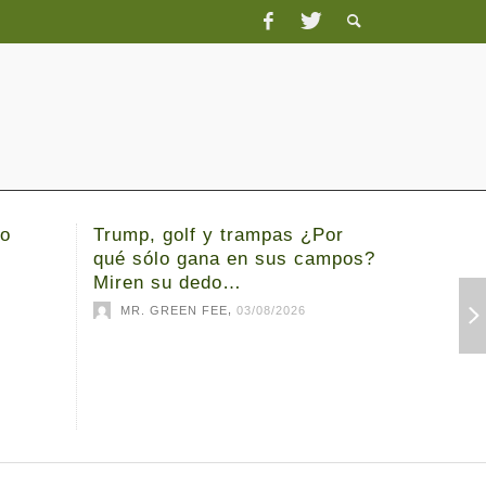
do
Trump, golf y trampas ¿Por
Julia Ló
qué sólo gana en sus campos?
Ciganda
Miren su dedo…
de la S
,
MR. GREEN FEE
03/08/2026
MR. G