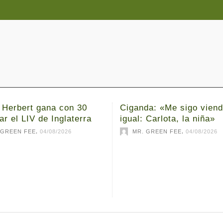
 Herbert gana con 30
Ciganda: «Me sigo vien
ar el LIV de Inglaterra
igual: Carlota, la niña»
,
,
 GREEN FEE
04/08/2026
MR. GREEN FEE
04/08/2026