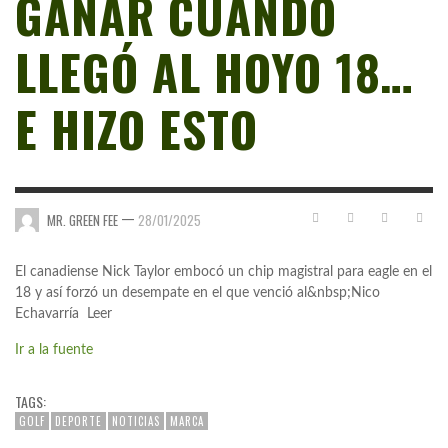
GANAR CUANDO
LLEGÓ AL HOYO 18…
E HIZO ESTO
—
MR. GREEN FEE
28/01/2025
El canadiense Nick Taylor embocó un chip magistral para eagle en el
18 y así forzó un desempate en el que venció al&nbsp;Nico
Echavarría Leer
Ir a la fuente
TAGS:
GOLF
DEPORTE
NOTICIAS
MARCA