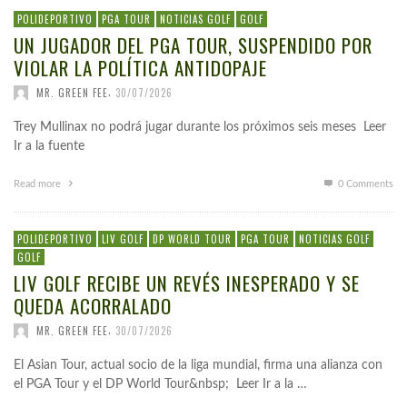
POLIDEPORTIVO
PGA TOUR
NOTICIAS GOLF
GOLF
UN JUGADOR DEL PGA TOUR, SUSPENDIDO POR
VIOLAR LA POLÍTICA ANTIDOPAJE
,
MR. GREEN FEE
30/07/2026
Trey Mullinax no podrá jugar durante los próximos seis meses Leer
Ir a la fuente
Read more
0 Comments
POLIDEPORTIVO
LIV GOLF
DP WORLD TOUR
PGA TOUR
NOTICIAS GOLF
GOLF
LIV GOLF RECIBE UN REVÉS INESPERADO Y SE
QUEDA ACORRALADO
,
MR. GREEN FEE
30/07/2026
El Asian Tour, actual socio de la liga mundial, firma una alianza con
el PGA Tour y el DP World Tour&nbsp; Leer Ir a la …