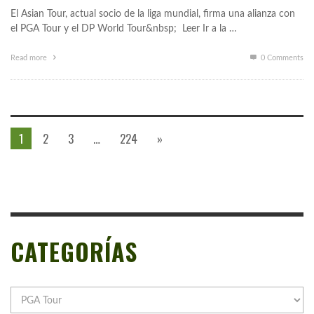
El Asian Tour, actual socio de la liga mundial, firma una alianza con
el PGA Tour y el DP World Tour&nbsp; Leer Ir a la …
Read more
0 Comments
1
2
3
…
224
»
CATEGORÍAS
Categorías