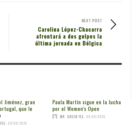
NEXT POST
Carolina López-Chacarra
afrontará a dos golpes la
última jornada en Bélgica
l Jiménez, gran
Paula Martín sigue en la lucha
ortugal, que le
por el Women’s Open
o
,
MR. GREEN FEE
09/08/2026
,
FEE
09/08/2026