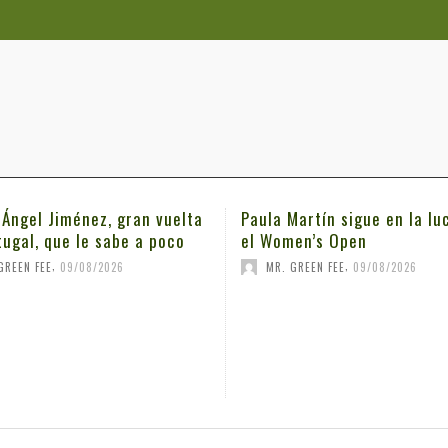
 Ángel Jiménez, gran vuelta
Paula Martín sigue en la lu
tugal, que le sabe a poco
el Women’s Open
,
,
GREEN FEE
09/08/2026
MR. GREEN FEE
09/08/2026