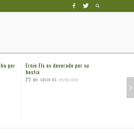
cha por
Ernie Els es devorado por su
Los espa
bestia
en el LI
,
MR. GREEN FEE
09/08/2026
MR. GRE