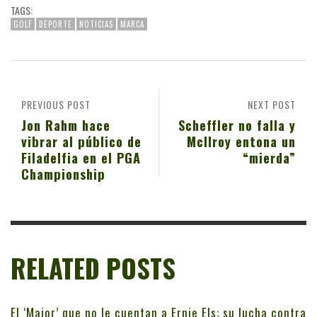
TAGS:
GOLF
DEPORTE
NOTICIAS
MARCA
PREVIOUS POST
NEXT POST
Jon Rahm hace
Scheffler no falla y
vibrar al público de
McIlroy entona un
Filadelfia en el PGA
“mierda”
Championship
RELATED POSTS
El ‘Major’ que no le cuentan a Ernie Els: su lucha contra