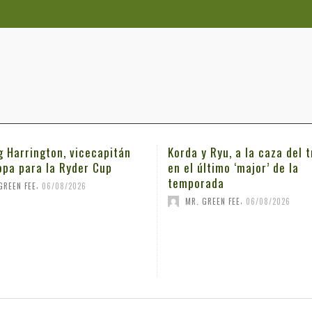
g Harrington, vicecapitán
Korda y Ryu, a la caza del t
opa para la Ryder Cup
en el último ‘major’ de la
temporada
,
GREEN FEE
06/08/2026
,
MR. GREEN FEE
06/08/2026