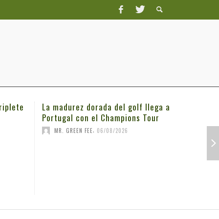
riplete
La madurez dorada del golf llega a
Michael K
Portugal con el Champions Tour
3M Open
,
MR. GREEN FEE
06/08/2026
MR. GRE