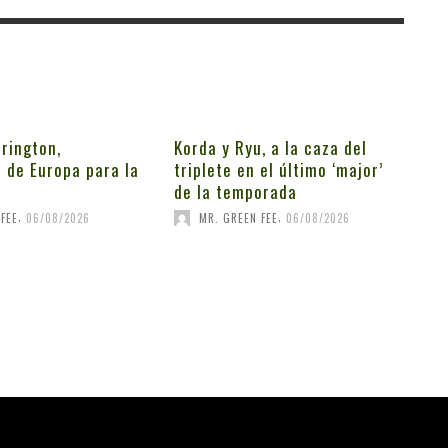
rington,
Korda y Ryu, a la caza del
 de Europa para la
triplete en el último ‘major’
de la temporada
,
,
FEE
06/08/2026
MR. GREEN FEE
06/08/2026