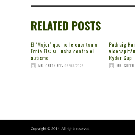
RELATED POSTS
El ‘Major’ que no le cuentan a
Padraig Har
Ernie Els: su lucha contra el
vicecapitán
autismo
Ryder Cup
,
MR. GREEN FEE
06/08/2026
MR. GREEN 
Copyright © 2014. All rights reserved.