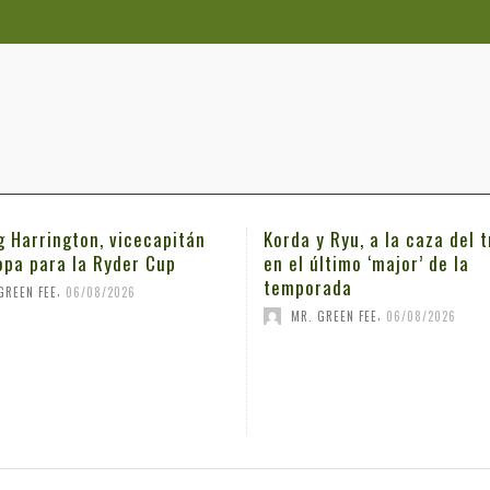
g Harrington, vicecapitán
Korda y Ryu, a la caza del t
opa para la Ryder Cup
en el último ‘major’ de la
temporada
,
GREEN FEE
06/08/2026
,
MR. GREEN FEE
06/08/2026