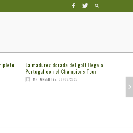
riplete
La madurez dorada del golf llega a
Michael K
Portugal con el Champions Tour
3M Open
,
MR. GREEN FEE
06/08/2026
MR. GRE