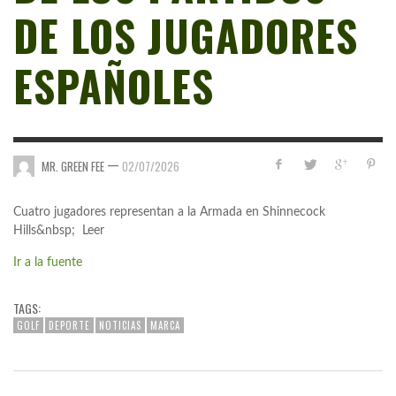
DE LOS JUGADORES
ESPAÑOLES
—
MR. GREEN FEE
02/07/2026
Cuatro jugadores representan a la Armada en Shinnecock
Hills&nbsp; Leer
Ir a la fuente
TAGS:
GOLF
DEPORTE
NOTICIAS
MARCA