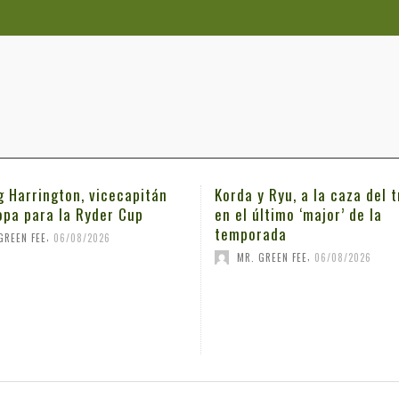
g Harrington, vicecapitán
Korda y Ryu, a la caza del t
opa para la Ryder Cup
en el último ‘major’ de la
temporada
,
GREEN FEE
06/08/2026
,
MR. GREEN FEE
06/08/2026