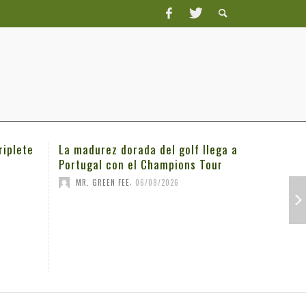
riplete
La madurez dorada del golf llega a
Michael K
Portugal con el Champions Tour
3M Open
,
MR. GREEN FEE
06/08/2026
MR. GRE