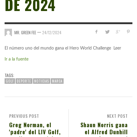
DE 2024
—
MR. GREEN FEE
24/12/2024
El número uno del mundo gana el Hero World Challenge Leer
Ir a la fuente
TAGS:
GOLF
DEPORTE
NOTICIAS
MARCA
PREVIOUS POST
NEXT POST
Greg Norman, el
Shaun Norris gana
'padre' del LIV Golf,
el Alfred Dunhill