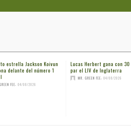
ato estrella Jackson Koivun
Lucas Herbert gana con 30
ona delante del número 1
par el LIV de Inglaterra
l
,
MR. GREEN FEE
04/08/2026
,
GREEN FEE
04/08/2026