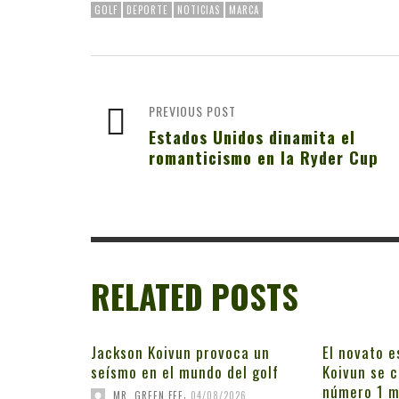
GOLF
DEPORTE
NOTICIAS
MARCA
PREVIOUS POST
Estados Unidos dinamita el
romanticismo en la Ryder Cup
RELATED POSTS
Jackson Koivun provoca un
El novato e
seísmo en el mundo del golf
Koivun se c
número 1 m
,
MR. GREEN FEE
04/08/2026