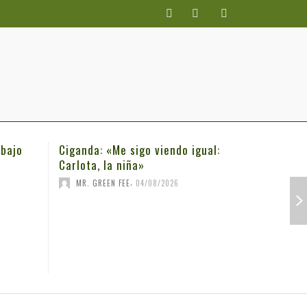
 bajo
Ciganda: «Me sigo viendo igual:
Trump, g
Carlota, la niña»
sólo gan
su dedo…
,
MR. GREEN FEE
04/08/2026
MR. GRE