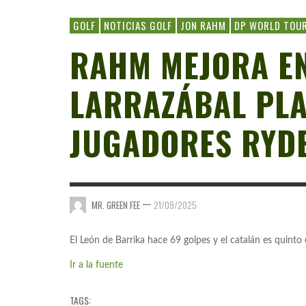
GOLF
NOTICIAS GOLF
JON RAHM
DP WORLD TOU
RAHM MEJORA E
LARRAZÁBAL PLA
JUGADORES RYD
—
MR. GREEN FEE
21/09/2025
El León de Barrika hace 69 golpes y el catalán es quint
Ir a la fuente
TAGS: