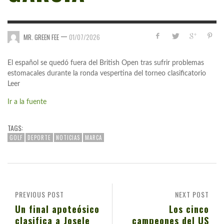
—
MR. GREEN FEE
01/07/2026
El español se quedó fuera del British Open tras sufrir problemas
estomacales durante la ronda vespertina del torneo clasificatorio
Leer
Ir a la fuente
TAGS:
GOLF
DEPORTE
NOTICIAS
MARCA
PREVIOUS POST
NEXT POST
Un final apoteósico
Los cinco
clasifica a Josele
campeones del US