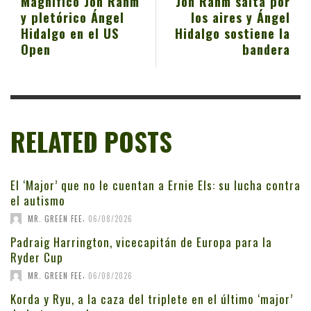
Magnífico Jon Rahm
Jon Rahm salta por
y pletórico Ángel
los aires y Ángel
Hidalgo en el US
Hidalgo sostiene la
Open
bandera
RELATED POSTS
El ‘Major’ que no le cuentan a Ernie Els: su lucha contra
el autismo
,
MR. GREEN FEE
06/08/2026
Padraig Harrington, vicecapitán de Europa para la
Ryder Cup
,
MR. GREEN FEE
06/08/2026
Korda y Ryu, a la caza del triplete en el último ‘major’