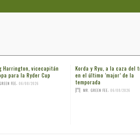
g Harrington, vicecapitán
Korda y Ryu, a la caza del t
opa para la Ryder Cup
en el último ‘major’ de la
temporada
,
GREEN FEE
06/08/2026
,
MR. GREEN FEE
06/08/2026