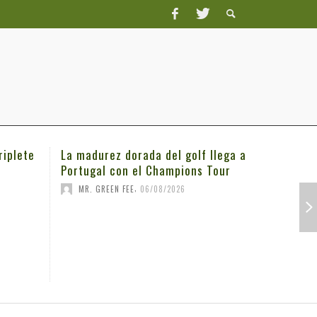
riplete
La madurez dorada del golf llega a
Michael K
Portugal con el Champions Tour
3M Open
,
MR. GREEN FEE
06/08/2026
MR. GRE