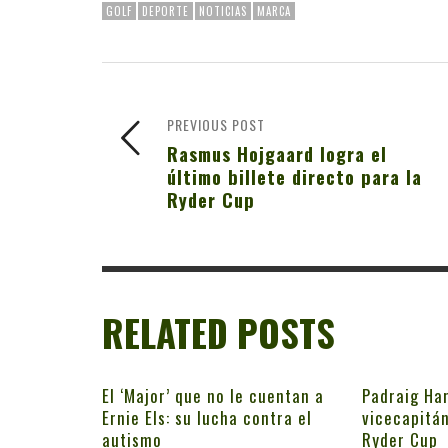
GOLF
DEPORTE
NOTICIAS
MARCA
PREVIOUS POST
Rasmus Hojgaard logra el
último billete directo para la
Ryder Cup
RELATED POSTS
El ‘Major’ que no le cuentan a
Padraig Har
Ernie Els: su lucha contra el
vicecapitán
autismo
Ryder Cup