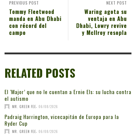
PREVIOUS POST
NEXT POST
Tommy Fleetwood
Waring agota su
manda en Abu Dhabi
ventaja en Abu
con récord del
Dhabi, Lowry revive
campo
y McIlroy resopla
RELATED POSTS
El ‘Major’ que no le cuentan a Ernie Els: su lucha contra
el autismo
,
MR. GREEN FEE
06/08/2026
Padraig Harrington, vicecapitán de Europa para la
Ryder Cup
,
MR. GREEN FEE
06/08/2026