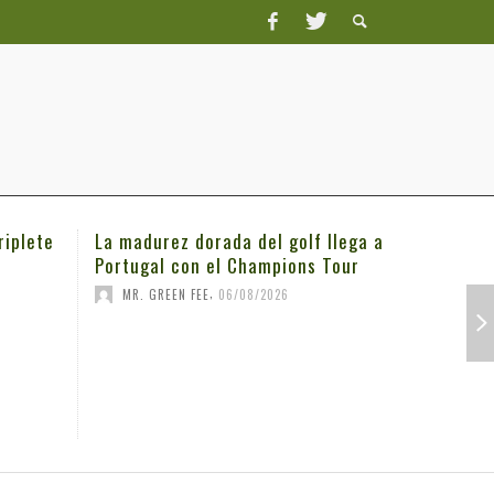
riplete
La madurez dorada del golf llega a
Michael K
Portugal con el Champions Tour
3M Open
,
MR. GREEN FEE
06/08/2026
MR. GRE