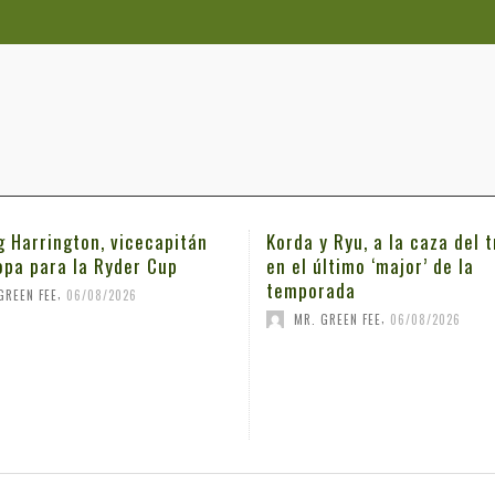
g Harrington, vicecapitán
Korda y Ryu, a la caza del t
opa para la Ryder Cup
en el último ‘major’ de la
temporada
,
GREEN FEE
06/08/2026
,
MR. GREEN FEE
06/08/2026