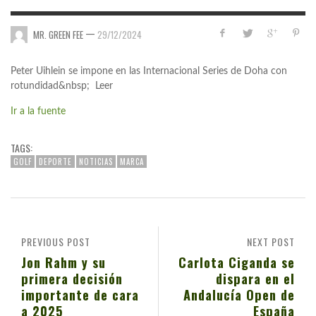
—
MR. GREEN FEE
29/12/2024
Peter Uihlein se impone en las Internacional Series de Doha con
rotundidad&nbsp; Leer
Ir a la fuente
TAGS:
GOLF
DEPORTE
NOTICIAS
MARCA
PREVIOUS POST
NEXT POST
Jon Rahm y su
Carlota Ciganda se
primera decisión
dispara en el
importante de cara
Andalucía Open de
a 2025
España