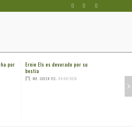
cha por
Ernie Els es devorado por su
Los espa
bestia
en el LI
,
MR. GREEN FEE
09/08/2026
MR. GRE