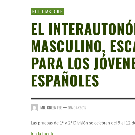
NOTICIAS GOLF
EL INTERAUTONÓ
MASCULINO, ESC
PARA LOS JÓVEN
ESPAÑOLES
—
MR. GREEN FEE
09/04/2017
Las pruebas de 1ª y 2ª División se celebran del 9 al 12 
Ir a la fuente