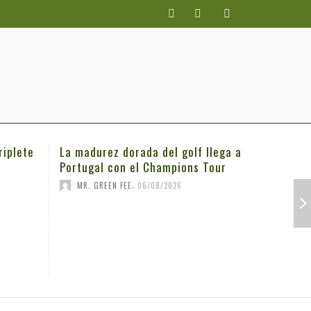
riplete
La madurez dorada del golf llega a
Michael K
Portugal con el Champions Tour
3M Open
,
MR. GREEN FEE
06/08/2026
MR. GRE