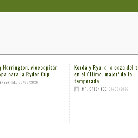
g Harrington, vicecapitán
Korda y Ryu, a la caza del t
opa para la Ryder Cup
en el último ‘major’ de la
temporada
,
GREEN FEE
06/08/2026
,
MR. GREEN FEE
06/08/2026