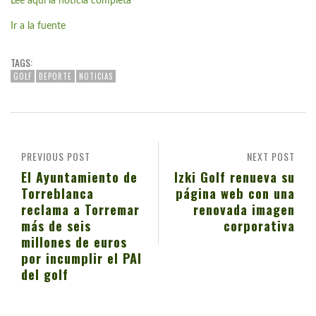
Lee aquí la noticia completa
Ir a la fuente
TAGS:
GOLF
DEPORTE
NOTICIAS
PREVIOUS POST
NEXT POST
El Ayuntamiento de
Izki Golf renueva su
Torreblanca
página web con una
reclama a Torremar
renovada imagen
más de seis
corporativa
millones de euros
por incumplir el PAI
del golf