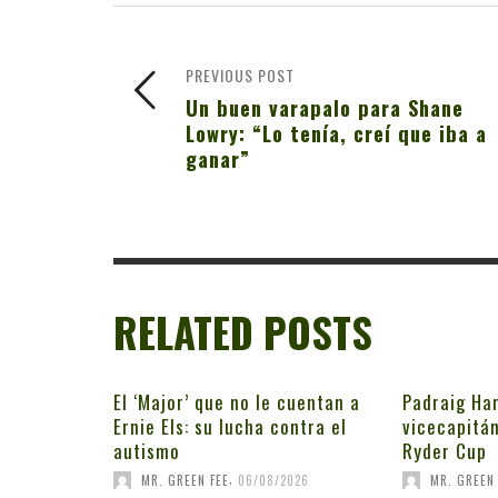
PREVIOUS POST
Un buen varapalo para Shane
Lowry: “Lo tenía, creí que iba a
ganar”
RELATED POSTS
El ‘Major’ que no le cuentan a
Padraig Har
Ernie Els: su lucha contra el
vicecapitán
autismo
Ryder Cup
,
MR. GREEN FEE
06/08/2026
MR. GREEN 