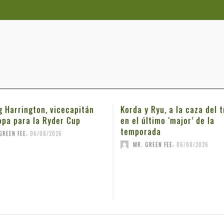
g Harrington, vicecapitán
Korda y Ryu, a la caza del t
opa para la Ryder Cup
en el último ‘major’ de la
temporada
,
GREEN FEE
06/08/2026
,
MR. GREEN FEE
06/08/2026