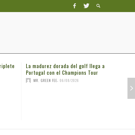
riplete
La madurez dorada del golf llega a
Michael K
Portugal con el Champions Tour
3M Open
,
MR. GREEN FEE
06/08/2026
MR. GRE