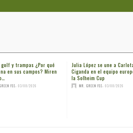
ia López se une a Carlota
Michael Thorbjornsen, o
anda en el equipo europeo de
estrella que estrena su
Solheim Cup
en el PGA Tour
,
,
MR. GREEN FEE
03/08/2026
MR. GREEN FEE
03/08/2026