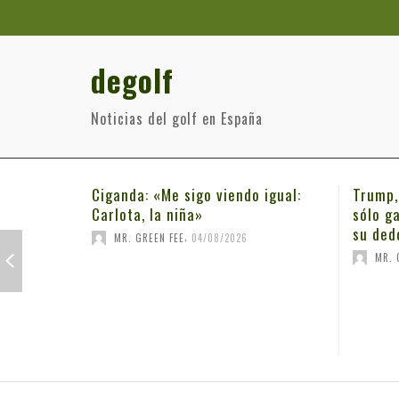
degolf
Noticias del golf en España
ndo igual:
Trump, golf y trampas ¿Por qué
Jul
sólo gana en sus campos? Miren
Cig
su dedo…
la 
26
,
MR. GREEN FEE
03/08/2026