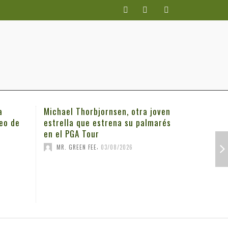
tra joven
El British vuelve a Japón con ‘Miss
Jacks
 palmarés
bola amarilla’
en el
,
MR. GREEN FEE
02/08/2026
MR