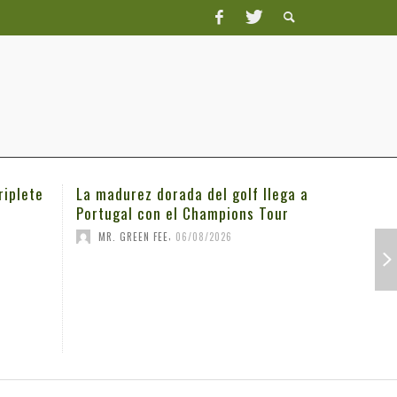
riplete
La madurez dorada del golf llega a
Michael K
Portugal con el Champions Tour
3M Open
,
MR. GREEN FEE
06/08/2026
MR. GRE