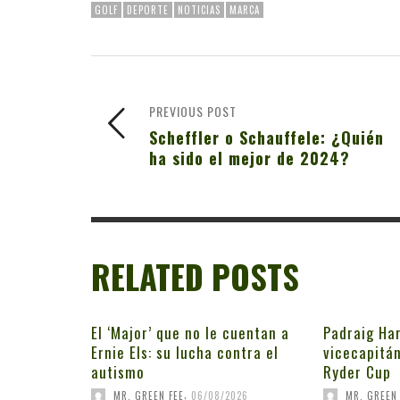
GOLF
DEPORTE
NOTICIAS
MARCA
PREVIOUS POST
Scheffler o Schauffele: ¿Quién
ha sido el mejor de 2024?
RELATED POSTS
El ‘Major’ que no le cuentan a
Padraig Har
Ernie Els: su lucha contra el
vicecapitán
autismo
Ryder Cup
,
MR. GREEN FEE
06/08/2026
MR. GREEN 