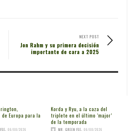
NEXT POST
Jon Rahm y su primera decisión
importante de cara a 2025
rington,
Korda y Ryu, a la caza del
 de Europa para la
triplete en el último ‘major’
de la temporada
,
,
FEE
06/08/2026
MR. GREEN FEE
06/08/2026