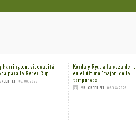
g Harrington, vicecapitán
Korda y Ryu, a la caza del t
opa para la Ryder Cup
en el último ‘major’ de la
temporada
,
GREEN FEE
06/08/2026
,
MR. GREEN FEE
06/08/2026