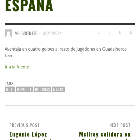
ESPAÑA
—
MR. GREEN FEE
30/11/2024
Aventaja en cuatro golpes al resto de jugadoras en Guadalhorce
Leer
Ir a la fuente
TAGS:
GOLF
DEPORTE
NOTICIAS
MARCA
PREVIOUS POST
NEXT POST
Eugenio López
McIlroy colidera en