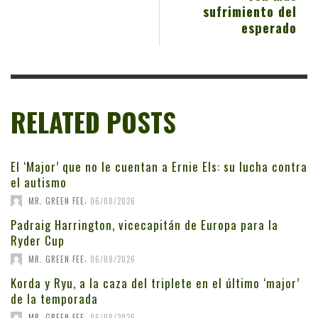
sufrimiento del
esperado
RELATED POSTS
El ‘Major’ que no le cuentan a Ernie Els: su lucha contra
el autismo
,
MR. GREEN FEE
06/08/2026
Padraig Harrington, vicecapitán de Europa para la
Ryder Cup
,
MR. GREEN FEE
06/08/2026
Korda y Ryu, a la caza del triplete en el último ‘major’
de la temporada
,
MR. GREEN FEE
06/08/2026