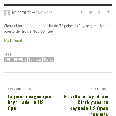
—
MR. GREEN FEE
07/07/2026
Cierra el torneo con una vuelta de 72 golpes (+2) y se garantiza un
puesto dentro del ‘top 60’ Leer
Ir a la fuente
TAGS:
GOLF
DEPORTE
NOTICIAS
MARCA
PREVIOUS POST
NEXT POST
La peor imagen que
El ‘villano’ Wyndham
haya dado un US
Clark gana su
Open
segundo US Open
con más